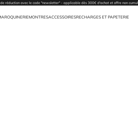
de réduction avec le code "newsletter" - applicable dès 300€ d'achat et offre non cumu
MAROQUINERIE
MONTRES
ACCESSOIRES
RECHARGES ET PAPETERIE