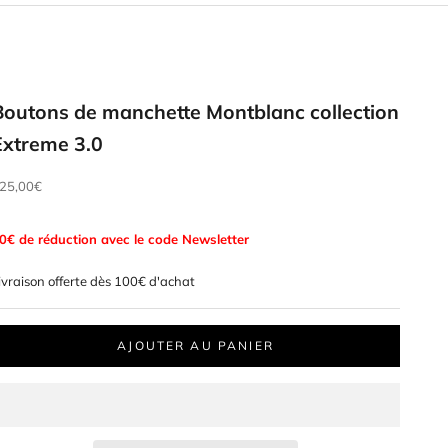
Boutons de manchette Montblanc collection
Extreme 3.0
rix de vente
25,00€
0€ de réduction avec le code Newsletter
ivraison offerte dès 100€ d'achat
AJOUTER AU PANIER