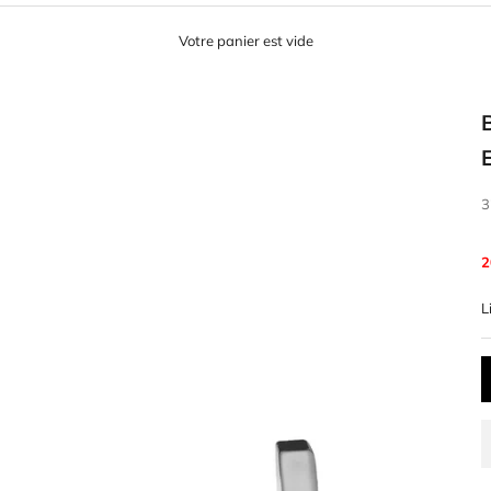
Votre panier est vide
P
3
2
L