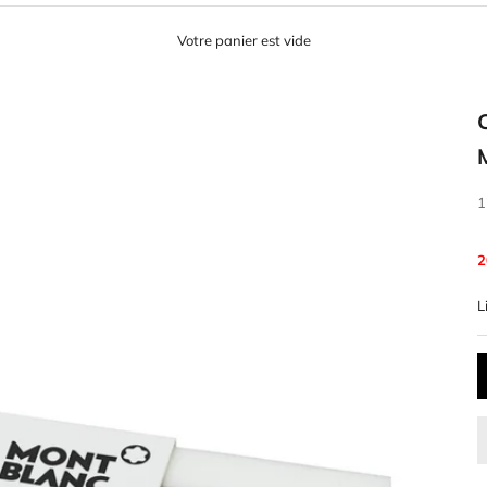
Votre panier est vide
P
1
2
L