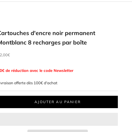
Cartouches d'encre noir permanent
Montblanc 8 recharges par boîte
rix de vente
2,00€
0€ de réduction avec le code Newsletter
ivraison offerte dès 100€ d'achat
AJOUTER AU PANIER