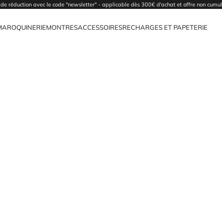
de réduction avec le code "newsletter" - applicable dès 300€ d'achat et offre non cumu
MAROQUINERIE
MONTRES
ACCESSOIRES
RECHARGES ET PAPETERIE